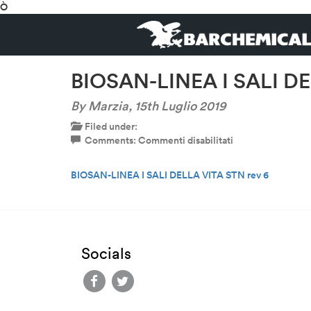
Ò
BIOSAN-LINEA I SALI DE
By Marzia,
15th Luglio 2019
Filed under:
su
Comments:
Commenti disabilitati
BIOSAN-
LINEA
BIOSAN-LINEA I SALI DELLA VITA STN rev 6
I
SALI
DELLA
VITA
STN
rev
Socials
6