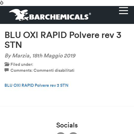
Ò
BLU OXI RAPID Polvere rev 3
STN
By Marzia,
18th Maggio 2019
Filed under:
su
Comments:
Commenti disabilitati
BLU
OXI
BLU OXI RAPID Polvere rev 3 STN
RAPID
Polvere
rev
3
STN
Socials