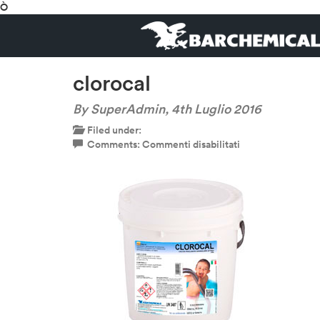
Ò
clorocal
By SuperAdmin,
4th Luglio 2016
Filed under:
su
Comments:
Commenti disabilitati
clorocal