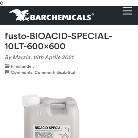
Ò
fusto-BIOACID-SPECIAL-
10LT-600×600
By Marzia,
15th Aprile 2021
Filed under:
su
Comments:
Commenti disabilitati
fusto-
BIOACID-
SPECIAL-
10LT-
600×600