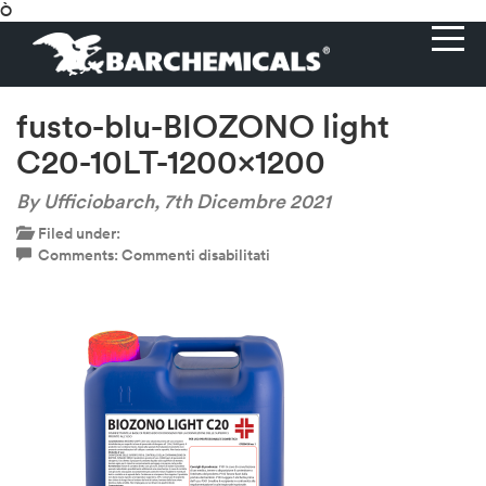
Ò
fusto-blu-BIOZONO light
C20-10LT-1200×1200
By Ufficiobarch,
7th Dicembre 2021
Filed under:
su
Comments:
Commenti disabilitati
fusto-
blu-
BIOZONO
light
C20-
10LT-
1200×1200