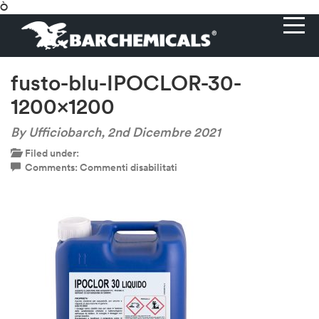
Ò
fusto-blu-IPOCLOR-30-
1200×1200
By Ufficiobarch,
2nd Dicembre 2021
Filed under:
su
Comments:
Commenti disabilitati
fusto-
blu-
IPOCLOR-
30-
1200×1200