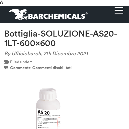
Ò
Bottiglia-SOLUZIONE-AS20-
1LT-600×600
By Ufficiobarch,
7th Dicembre 2021
Filed under:
su
Comments:
Commenti disabilitati
Bottiglia-
SOLUZIONE-
AS20-
1LT-
600×600