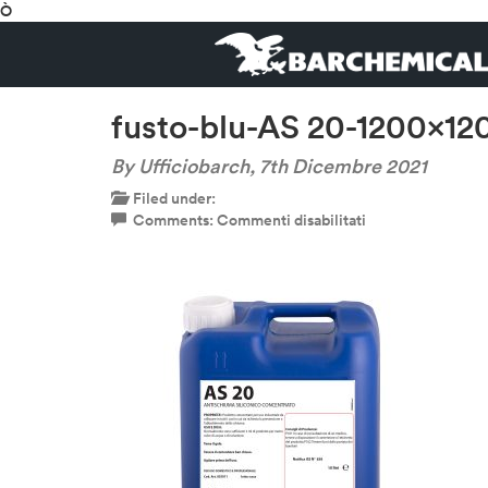
Ò
fusto-blu-AS 20-1200×12
By Ufficiobarch,
7th Dicembre 2021
Filed under:
su
Comments:
Commenti disabilitati
fusto-
blu-
AS
20-
1200×1200