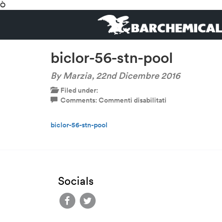
Ò
biclor-56-stn-pool
By Marzia,
22nd Dicembre 2016
Filed under:
su
Comments:
Commenti disabilitati
biclor-
56-
biclor-56-stn-pool
stn-
pool
Socials