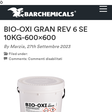
Ò
BIO-OXI GRAN REV 6 SE
10KG-600×600
By Marzia,
27th Settembre 2023
Filed under:
su
Comments:
Commenti disabilitati
BIO-
OXI
GRAN
REV
6
SE
10KG-
600×600