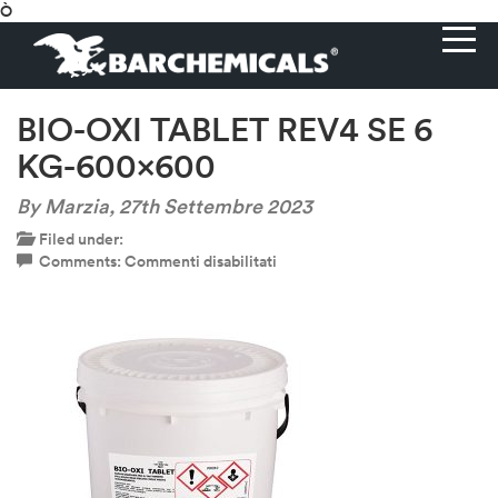
Ò
BIO-OXI TABLET REV4 SE 6
KG-600×600
By Marzia,
27th Settembre 2023
Filed under:
su
Comments:
Commenti disabilitati
BIO-
OXI
TABLET
REV4
SE
6
KG-
600×600