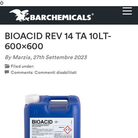
Ò
BIOACID REV 14 TA 10LT-
600×600
By Marzia,
27th Settembre 2023
Filed under:
su
Comments:
Commenti disabilitati
BIOACID
REV
14
TA
10LT-
600×600