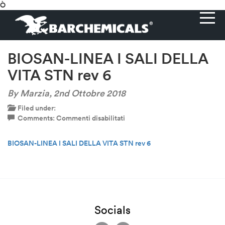
Ò
BIOSAN-LINEA I SALI DELLA
VITA STN rev 6
By Marzia,
2nd Ottobre 2018
Filed under:
su
Comments:
Commenti disabilitati
BIOSAN-
LINEA
BIOSAN-LINEA I SALI DELLA VITA STN rev 6
I
SALI
DELLA
VITA
STN
rev
6
Socials