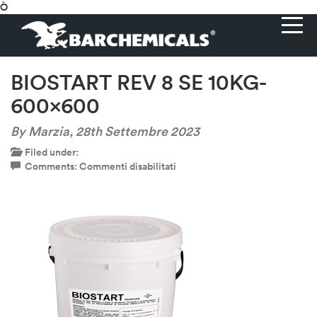
Ò
BIOSTART REV 8 SE 10KG-
600×600
By Marzia,
28th Settembre 2023
Filed under:
su
Comments:
Commenti disabilitati
BIOSTART
REV
8
SE
10KG-
600×600