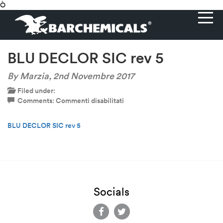
Ò
BLU DECLOR SIC rev 5
By Marzia,
2nd Novembre 2017
Filed under:
su
Comments:
Commenti disabilitati
BLU
DECLOR
BLU DECLOR SIC rev 5
SIC
rev
5
Socials