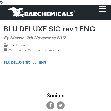
Ò
BLU DELUXE SIC rev 1 ENG
By Marzia,
7th Novembre 2017
Filed under:
su
Comments:
Commenti disabilitati
BLU
DELUXE
BLU DELUXE SIC rev 1 ENG
SIC
rev
1
ENG
Socials