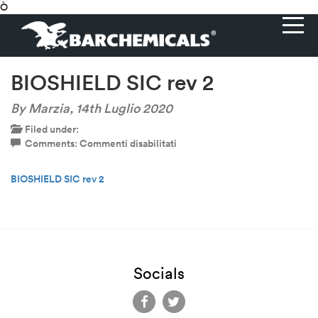
Ò
BIOSHIELD SIC rev 2
By Marzia,
14th Luglio 2020
Filed under:
su
Comments:
Commenti disabilitati
BIOSHIELD
SIC
BIOSHIELD SIC rev 2
rev
2
Socials