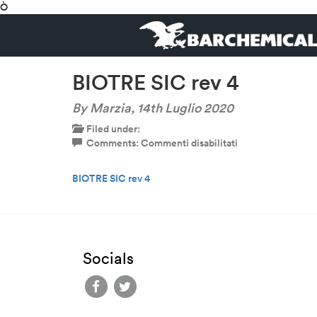
Ò
BIOTRE SIC rev 4
By Marzia,
14th Luglio 2020
Filed under:
su
Comments:
Commenti disabilitati
BIOTRE
SIC
BIOTRE SIC rev 4
rev
4
Socials