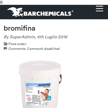
Ò
bromifina
By SuperAdmin,
4th Luglio 2016
Filed under:
su
Comments:
Commenti disabilitati
bromifina