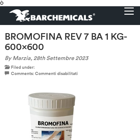
Ò
BROMOFINA REV 7 BA 1 KG-
600×600
By Marzia,
28th Settembre 2023
Filed under:
su
Comments:
Commenti disabilitati
BROMOFINA
REV
7
BA
1
KG-
600×600