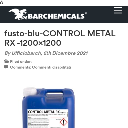
Ò
fusto-blu-CONTROL METAL
RX -1200×1200
By Ufficiobarch,
6th Dicembre 2021
Filed under:
su
Comments:
Commenti disabilitati
fusto-
blu-
CONTROL
METAL
RX
-1200×1200