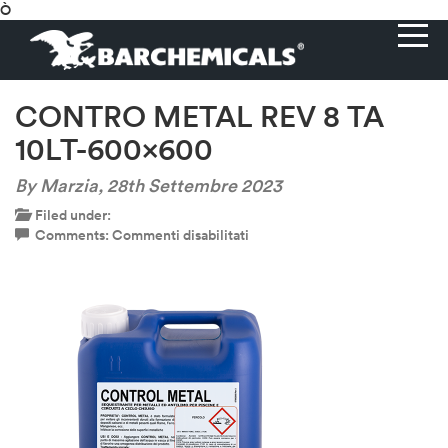
Ò
CONTRO METAL REV 8 TA
10LT-600×600
By Marzia,
28th Settembre 2023
Filed under:
su
Comments:
Commenti disabilitati
CONTRO
METAL
REV
8
TA
10LT-
600×600