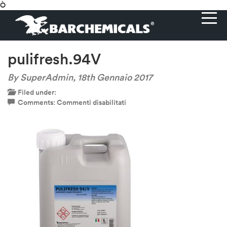
Ò
pulifresh.94V
By SuperAdmin,
18th Gennaio 2017
Filed under:
su
Comments:
Commenti disabilitati
pulifresh.94V