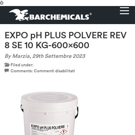
Ò
EXPO pH PLUS POLVERE REV
8 SE 10 KG-600×600
By Marzia,
29th Settembre 2023
Filed under:
su
Comments:
Commenti disabilitati
EXPO
pH
PLUS
POLVERE
REV
8
SE
10
KG-
600×600