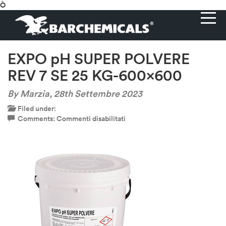
Ò
EXPO pH SUPER POLVERE
REV 7 SE 25 KG-600×600
By Marzia,
28th Settembre 2023
Filed under:
su
Comments:
Commenti disabilitati
EXPO
pH
SUPER
POLVERE
REV
7
SE
25
KG-
600×600