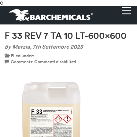
Ò
F 33 REV 7 TA 10 LT-600×600
By Marzia,
7th Settembre 2023
Filed under:
su
Comments:
Commenti disabilitati
F
33
REV
7
TA
10
LT-
600×600