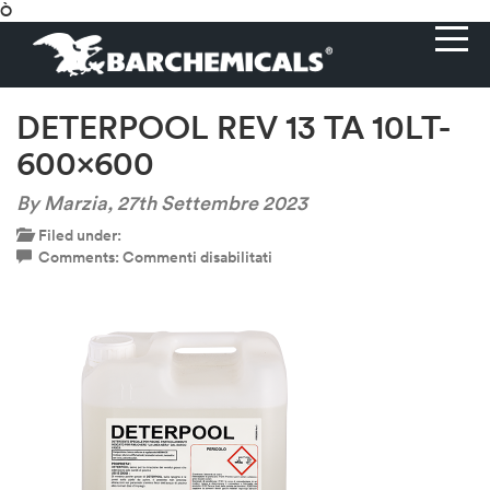
Ò
DETERPOOL REV 13 TA 10LT-
600×600
By Marzia,
27th Settembre 2023
Filed under:
su
Comments:
Commenti disabilitati
DETERPOOL
REV
13
TA
10LT-
600×600