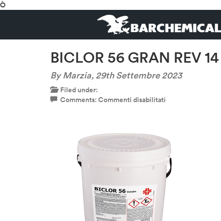
Ò
BICLOR 56 GRAN REV 14
By Marzia,
29th Settembre 2023
Filed under:
su
Comments:
Commenti disabilitati
BICLOR
56
GRAN
REV
14
FU
25
KG-
600×600