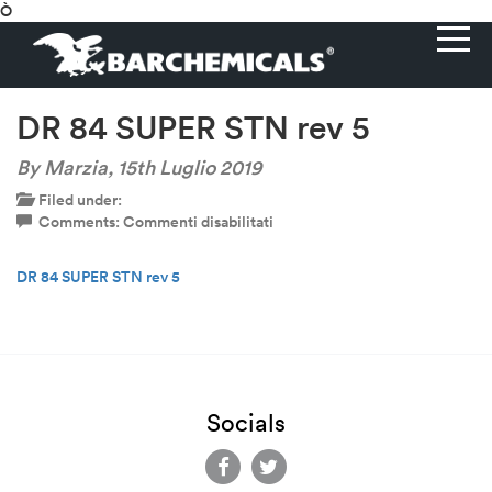
Ò
DR 84 SUPER STN rev 5
By Marzia,
15th Luglio 2019
Filed under:
su
Comments:
Commenti disabilitati
DR
84
DR 84 SUPER STN rev 5
SUPER
STN
rev
5
Socials