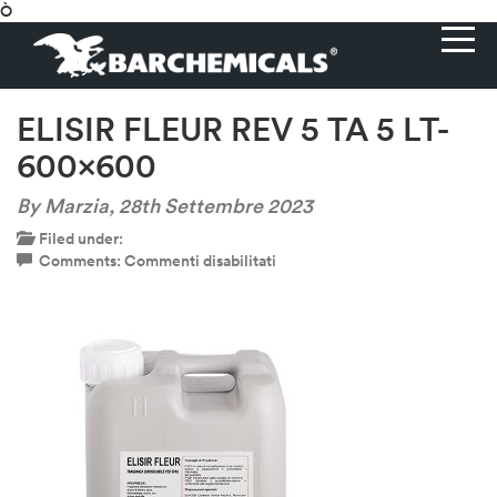
Ò
ELISIR FLEUR REV 5 TA 5 LT-
600×600
By Marzia,
28th Settembre 2023
Filed under:
su
Comments:
Commenti disabilitati
ELISIR
FLEUR
REV
5
TA
5
LT-
600×600