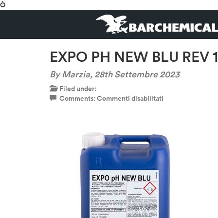
Ò
EXPO PH NEW BLU REV 1
By Marzia,
28th Settembre 2023
Filed under:
su
Comments:
Commenti disabilitati
EXPO
PH
NEW
BLU
REV
15
TA
10LT-
600×600