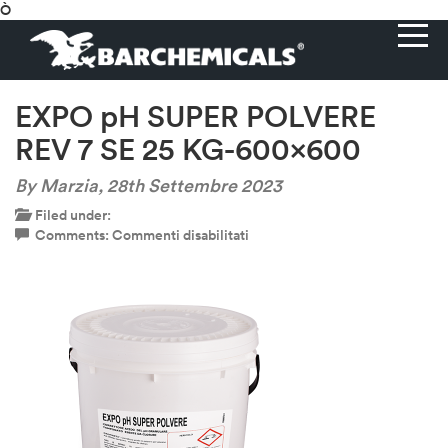
Ò
EXPO pH SUPER POLVERE
REV 7 SE 25 KG-600×600
By Marzia,
28th Settembre 2023
Filed under:
su
Comments:
Commenti disabilitati
EXPO
pH
SUPER
POLVERE
REV
7
SE
25
KG-
600×600