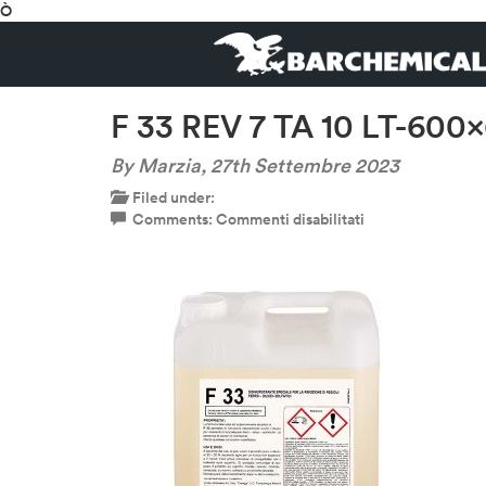
Ò
F 33 REV 7 TA 10 LT-600
By Marzia,
27th Settembre 2023
Filed under:
su
Comments:
Commenti disabilitati
F
33
REV
7
TA
10
LT-
600×600