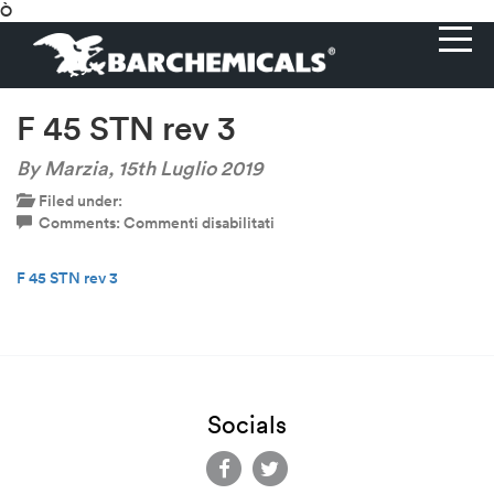
Ò
F 45 STN rev 3
By Marzia,
15th Luglio 2019
Filed under:
su
Comments:
Commenti disabilitati
F
45
F 45 STN rev 3
STN
rev
3
Socials