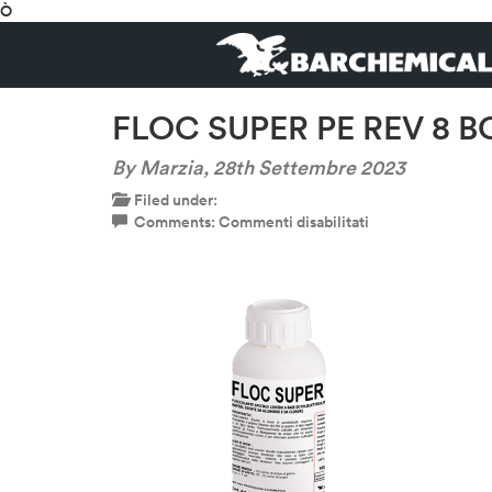
Ò
FLOC SUPER PE REV 8 BO
By Marzia,
28th Settembre 2023
Filed under:
su
Comments:
Commenti disabilitati
FLOC
SUPER
PE
REV
8
BO
1
LT-
600×600