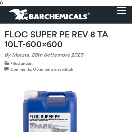
Ò
FLOC SUPER PE REV 8 TA
10LT-600×600
By Marzia,
28th Settembre 2023
Filed under:
su
Comments:
Commenti disabilitati
FLOC
SUPER
PE
REV
8
TA
10LT-
600×600