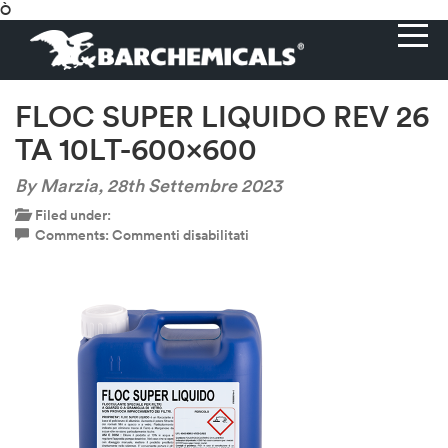
Ò
FLOC SUPER LIQUIDO REV 26
TA 10LT-600×600
By Marzia,
28th Settembre 2023
Filed under:
su
Comments:
Commenti disabilitati
FLOC
SUPER
LIQUIDO
REV
26
TA
10LT-
600×600