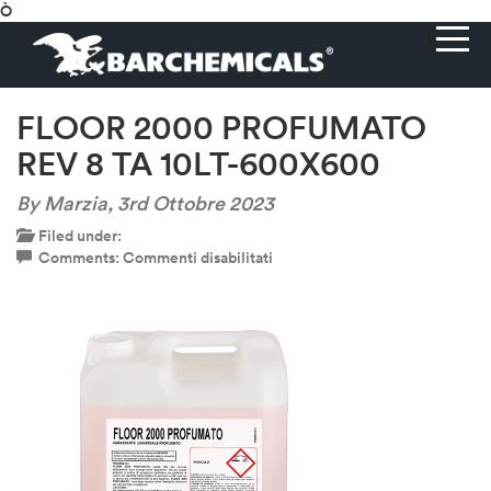
Ò
FLOOR 2000 PROFUMATO
REV 8 TA 10LT-600X600
By Marzia,
3rd Ottobre 2023
Filed under:
su
Comments:
Commenti disabilitati
FLOOR
2000
PROFUMATO
REV
8
TA
10LT-
600X600