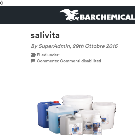
Ò
salivita
By SuperAdmin,
29th Ottobre 2016
Filed under:
su
Comments:
Commenti disabilitati
salivita