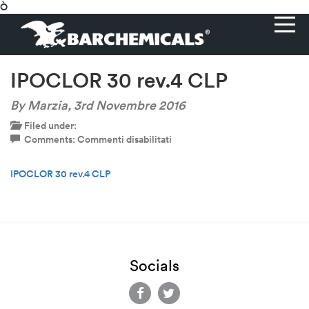
Ò
IPOCLOR 30 rev.4 CLP
By Marzia,
3rd Novembre 2016
Filed under:
su
Comments:
Commenti disabilitati
IPOCLOR
30
IPOCLOR 30 rev.4 CLP
rev.4
CLP
Socials