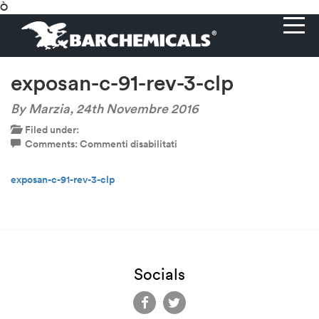
Ò
exposan-c-91-rev-3-clp
By Marzia,
24th Novembre 2016
Filed under:
su
Comments:
Commenti disabilitati
exposan-
c-
exposan-c-91-rev-3-clp
91-
rev-
3-
clp
Socials