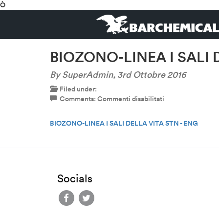
Ò
BIOZONO-LINEA I SALI 
By SuperAdmin,
3rd Ottobre 2016
Filed under:
su
Comments:
Commenti disabilitati
BIOZONO-
LINEA
BIOZONO-LINEA I SALI DELLA VITA STN - ENG
I
SALI
DELLA
VITA
STN
–
Socials
ENG