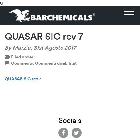
Ò
QUASAR SIC rev 7
By Marzia,
31st Agosto 2017
Filed under:
su
Comments:
Commenti disabilitati
QUASAR
SIC
QUASAR SIC rev 7
rev
7
Socials