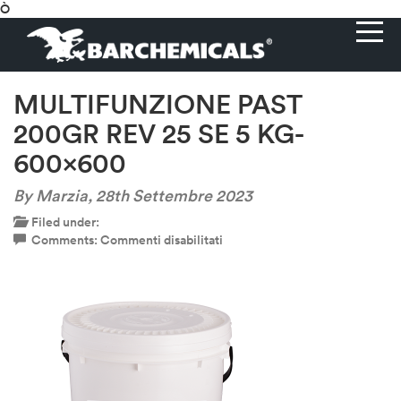
Ò
MULTIFUNZIONE PAST
200GR REV 25 SE 5 KG-
600×600
By Marzia,
28th Settembre 2023
Filed under:
su
Comments:
Commenti disabilitati
MULTIFUNZIONE
PAST
200GR
REV
25
SE
5
KG-
600×600