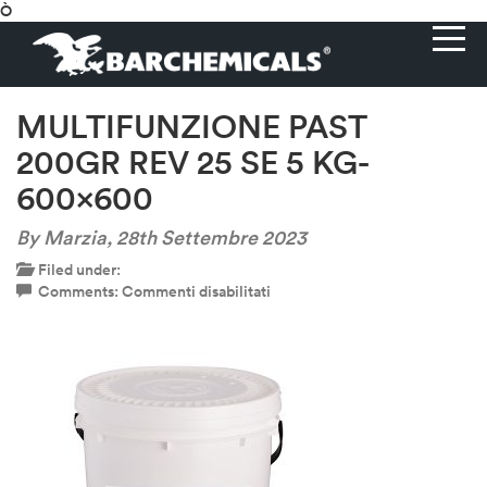
Ò
MULTIFUNZIONE PAST
200GR REV 25 SE 5 KG-
600×600
By Marzia,
28th Settembre 2023
Filed under:
su
Comments:
Commenti disabilitati
MULTIFUNZIONE
PAST
200GR
REV
25
SE
5
KG-
600×600