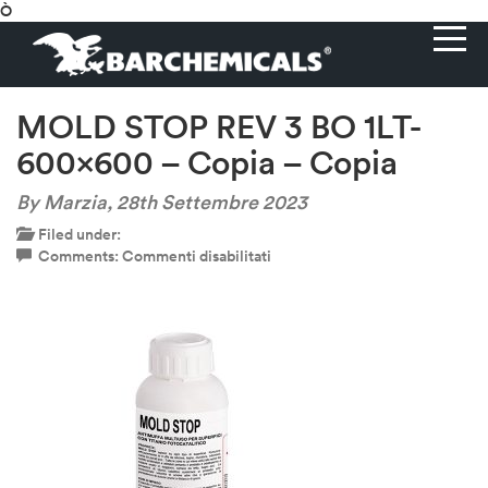
Ò
MOLD STOP REV 3 BO 1LT-
600×600 – Copia – Copia
By Marzia,
28th Settembre 2023
Filed under:
su
Comments:
Commenti disabilitati
MOLD
STOP
REV
3
BO
1LT-
600×600
–
Copia
–