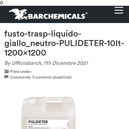
Ò
fusto-trasp-liquido-
giallo_neutro-PULIDETER-10lt-
1200×1200
By Ufficiobarch,
7th Dicembre 2021
Filed under:
su
Comments:
Commenti disabilitati
fusto-
trasp-
liquido-
giallo_neutro-
PULIDETER-
10lt-
1200×1200