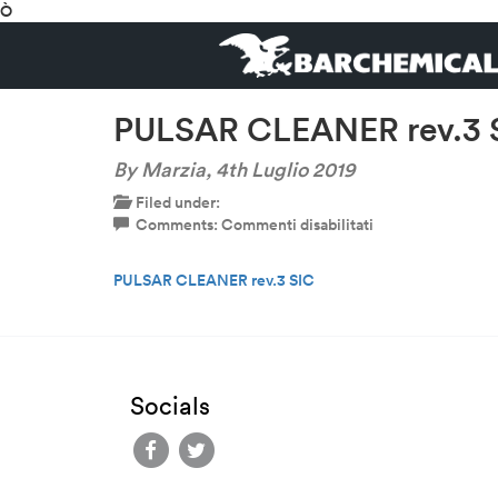
Ò
PULSAR CLEANER rev.3 
By Marzia,
4th Luglio 2019
Filed under:
su
Comments:
Commenti disabilitati
PULSAR
CLEANER
PULSAR CLEANER rev.3 SIC
rev.3
SIC
Socials