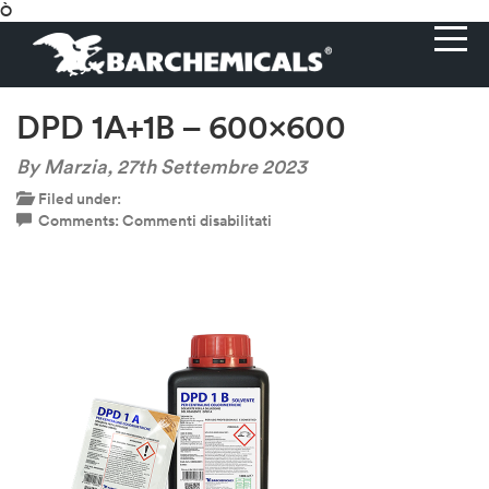
Ò
DPD 1A+1B – 600×600
By Marzia,
27th Settembre 2023
Filed under:
su
Comments:
Commenti disabilitati
DPD
1A+1B
–
600×600