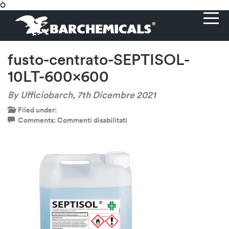
Ò
fusto-centrato-SEPTISOL-
10LT-600×600
By Ufficiobarch,
7th Dicembre 2021
Filed under:
su
Comments:
Commenti disabilitati
fusto-
centrato-
SEPTISOL-
10LT-
600×600